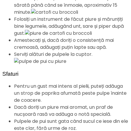
sărată până când se înmoaie, aproximativ 15
minute.
Folosiți un instrument de făcut piure și mărunțiți
bine legumele, adăugând unt, sare și piper după
gust.
Amestecați și, dacă doriți o consistență mai
cremoasă, adăugați puțin lapte sau apă.
Serviți alături de pulpele la cuptor.
Sfaturi
Pentru un gust mai intens al pielii, puteți adăuga
un strop de paprika afumată peste pulpe înainte
de coacere.
Dacă doriți un piure mai aromat, un praf de
nucșoară rasă va adăuga o notă specială.
Pulpele de pui sunt gata când sucul ce iese din ele
este clar, fără urme de roz.