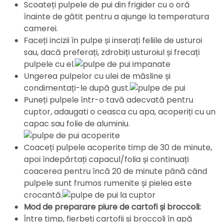
Scoateți pulpele de pui din frigider cu o oră
înainte de gătit pentru a ajunge la temperatura
camerei.
Faceți incizii în pulpe și inserați feliile de usturoi
sau, dacă preferați, zdrobiți usturoiul și frecați
pulpele cu el.
Ungerea pulpelor cu ulei de măsline și
condimentați-le după gust.
Puneți pulpele într-o tavă adecvată pentru
cuptor, adaugati o ceasca cu apa, acoperiți cu un
capac sau folie de aluminiu.
Coaceți pulpele acoperite timp de 30 de minute,
apoi îndepărtați capacul/folia și continuați
coacerea pentru încă 20 de minute până când
pulpele sunt frumos rumenite și pielea este
crocantă.
Mod de preparare piure de cartofi și broccoli:
Între timp, fierbeți cartofii și broccoli în apă