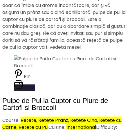
doar că îmbie cu arome încântătoare, dar și vă
asigură un prânz sau o cină echilibrată: pulpe de pui la
cuptor cu piure de cartofi și broccoli. Este o
combinație clasică, dar cu o abordare simplă și gusturi
care nu dau greș. Fie că aveți invitați sau pur și simplu
doriți să vă răsfățați familia, această rețetă de pulpe
de pui la cuptor va fi vedeta mesei.
Pin
Print
Pulpe de Pui la Cuptor cu Piure de
Cartofi si Broccoli
Course:
Retete, Retete Pranz, Retete Cina, Retete cu
Carne, Retete cu Pui
Cuisine:
International
Difficulty: